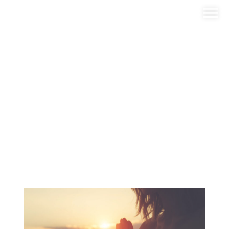
HERZENSWEG
&#8211; LERNE DICH
KENNEN