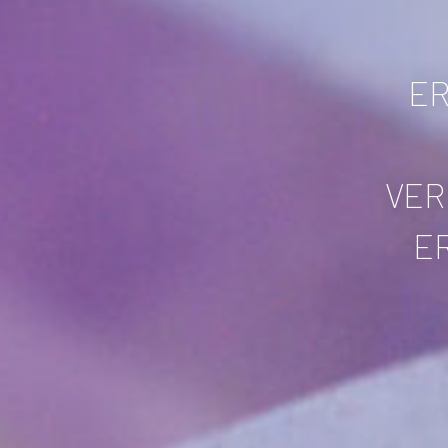
ER
VER
ER