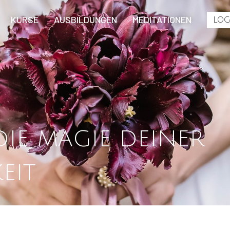
KURSE
AUSBILDUNGEN
MEDITATIONEN
LOG
IE MAGIE DEINER
EIT