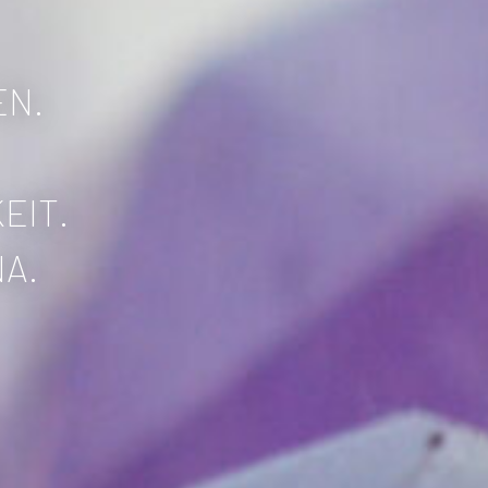
EN.
EIT.
NA.