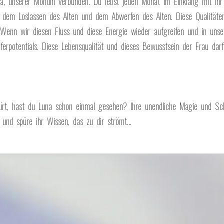
a, unserer Mondin verbunden. Du lebst jeden Monat im Einklang mit ihr
, dem Loslassen des Alten und dem Abwerfen des Alten. Diese Qualitäten
enn wir diesen Fluss und diese Energie wieder aufgreifen und in unser
ferpotentials. Diese Lebensqualität und dieses Bewusstsein der Frau da
rt, hast du Luna schon einmal gesehen? Ihre unendliche Magie und Sch
hr und spüre ihr Wissen, das zu dir strömt…